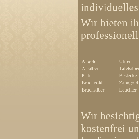
individuelle
Wir bieten i
professionel
Altgold
Uh
Altsilber
Tafelsilbe
Platin
Besteck
Bruchgold
Zahngold
Bruchsilber
Leuchter
Wir besichti
kostenfrei u